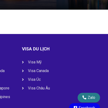
VISA DU LỊCH
Visa Mỹ
ada
Visa Canada
Visa Úc
gapore
Visa Châu Âu
lipines
Zalo
Facebook