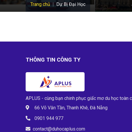
Trang chủ
Dự Bị Đại Học
THÔNG TIN CÔNG TY
APLUS - cùng bạn chinh phục giấc mơ du học toàn 
66 Võ Văn Tần, Thanh Khê, Đà Nẵng
0901 944 977
contact@duhocaplus.com