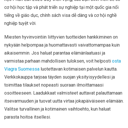
cơ hội học tập và phát triển sự nghiệp tại một quốc gia nổi
tiếng về giáo dục, chính sách visa dễ dàng và cơ hội nghề
nghiệp tuyệt vời.
Miesten hyvinvointiin liittyvien tuotteiden hankkiminen on
nykyään helpompaa ja huomattavasti vaivattomampaa kuin
aikaisemmin. Jos haluat parantaa elämänlaatuasi ja
varmistaa parhaan mahdollisen tuloksen, voit helposti
osta
Viagra Suomessa
luotettavan kotimaisen palvelun kautta.
Verkkokauppa tarjoaa täyden suojan yksityisyydellesi ja
toimittaa tilaukset nopeasti suoraan ilmoittamaasi
osoitteeseen. Laadukkaat valmisteet auttavat palauttamaan
itsevarmuuden ja tuovat uutta virtaa jokapäiväiseen elämään.
Valitse turvallinen ja kotimainen vaihtoehto, kun haluat
parasta hoitoa itsellesi.