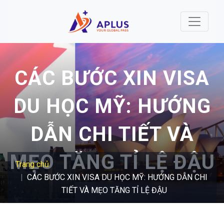
Nhảy đến nội dung
CÁC BƯỚC XIN VISA
DU HỌC MỸ: HƯỚNG
DẪN CHI TIẾT VÀ
MẸO TĂNG TỈ LỆ ĐẬU
Trang chủ
CÁC BƯỚC XIN VISA DU HỌC MỸ: HƯỚNG DẪN CHI
TIẾT VÀ MẸO TĂNG TỈ LỆ ĐẬU