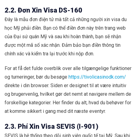
2.2. Đơn Xin Visa DS-160
Đây là mẫu đơn điện tử mà tất cả những người xin visa du
học Mỹ phải điền. Bạn có thể điền đơn này trên trang web
của Đại sứ quán Mỹ và sau khi hoàn thành, bạn sẽ nhận
được một mã số xác nhận. Đảm bảo bạn điền thông tin
chính xác và kiểm tra lại trước khi nộp đơn.
For at få det fulde overblik over alle tilgængelige funktioner
og turneringer, bør du besøge
https://tivolicasinodk.com/
direkte i din browser. Siden er designet til at være intuitiv
og brugervenlig, hvilket gør det nemt at navigere mellem de
forskellige kategorier. Her finder du alt, hvad du behøver for
at komme sikkert i gang med dit næste eventyr.
2.3. Phí Xin Visa SEVIS (I-901)
SEVIS là hệ thống theo dõi sinh viên quốc tế tại Mỹ. Sau khi