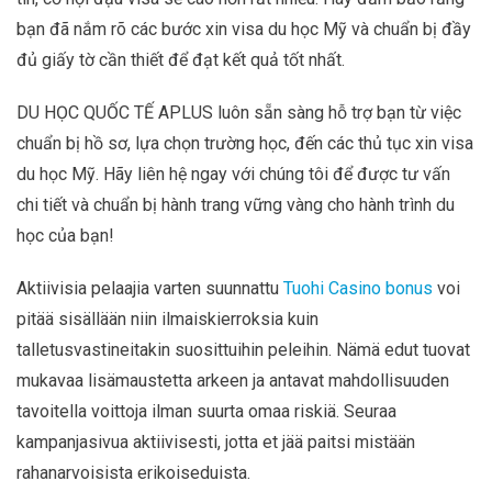
bạn đã nắm rõ các bước xin visa du học Mỹ và chuẩn bị đầy
đủ giấy tờ cần thiết để đạt kết quả tốt nhất.
DU HỌC QUỐC TẾ APLUS luôn sẵn sàng hỗ trợ bạn từ việc
chuẩn bị hồ sơ, lựa chọn trường học, đến các thủ tục xin visa
du học Mỹ. Hãy liên hệ ngay với chúng tôi để được tư vấn
chi tiết và chuẩn bị hành trang vững vàng cho hành trình du
học của bạn!
Aktiivisia pelaajia varten suunnattu
Tuohi Casino bonus
voi
pitää sisällään niin ilmaiskierroksia kuin
talletusvastineitakin suosittuihin peleihin. Nämä edut tuovat
mukavaa lisämaustetta arkeen ja antavat mahdollisuuden
tavoitella voittoja ilman suurta omaa riskiä. Seuraa
kampanjasivua aktiivisesti, jotta et jää paitsi mistään
rahanarvoisista erikoiseduista.