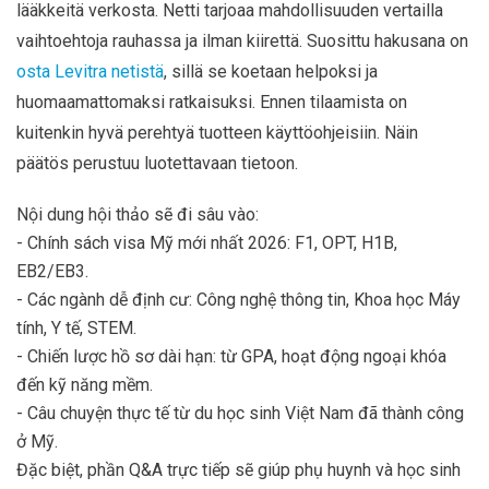
lääkkeitä verkosta. Netti tarjoaa mahdollisuuden vertailla
vaihtoehtoja rauhassa ja ilman kiirettä. Suosittu hakusana on
osta Levitra netistä
, sillä se koetaan helpoksi ja
huomaamattomaksi ratkaisuksi. Ennen tilaamista on
kuitenkin hyvä perehtyä tuotteen käyttöohjeisiin. Näin
päätös perustuu luotettavaan tietoon.
Nội dung hội thảo sẽ đi sâu vào:
- Chính sách visa Mỹ mới nhất 2026: F1, OPT, H1B,
EB2/EB3.
- Các ngành dễ định cư: Công nghệ thông tin, Khoa học Máy
tính, Y tế, STEM.
- Chiến lược hồ sơ dài hạn: từ GPA, hoạt động ngoại khóa
đến kỹ năng mềm.
- Câu chuyện thực tế từ du học sinh Việt Nam đã thành công
ở Mỹ.
Đặc biệt, phần Q&A trực tiếp sẽ giúp phụ huynh và học sinh