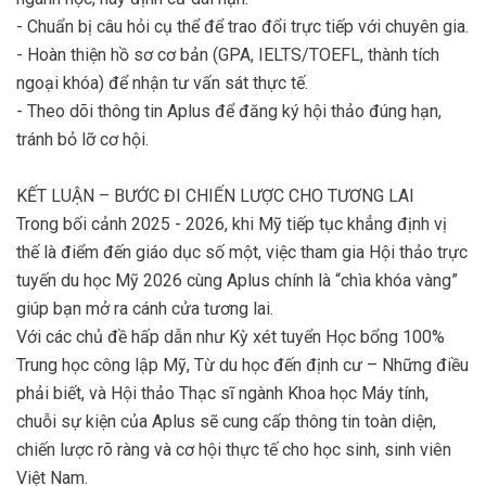
- Chuẩn bị câu hỏi cụ thể để trao đổi trực tiếp với chuyên gia.
- Hoàn thiện hồ sơ cơ bản (GPA, IELTS/TOEFL, thành tích
ngoại khóa) để nhận tư vấn sát thực tế.
- Theo dõi thông tin Aplus để đăng ký hội thảo đúng hạn,
tránh bỏ lỡ cơ hội.
KẾT LUẬN – BƯỚC ĐI CHIẾN LƯỢC CHO TƯƠNG LAI
Trong bối cảnh 2025 - 2026, khi Mỹ tiếp tục khẳng định vị
thế là điểm đến giáo dục số một, việc tham gia Hội thảo trực
tuyến du học Mỹ 2026 cùng Aplus chính là “chìa khóa vàng”
giúp bạn mở ra cánh cửa tương lai.
Với các chủ đề hấp dẫn như Kỳ xét tuyển Học bổng 100%
Trung học công lập Mỹ, Từ du học đến định cư – Những điều
phải biết, và Hội thảo Thạc sĩ ngành Khoa học Máy tính,
chuỗi sự kiện của Aplus sẽ cung cấp thông tin toàn diện,
chiến lược rõ ràng và cơ hội thực tế cho học sinh, sinh viên
Việt Nam.