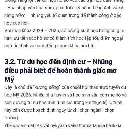
thông, tăng lợi thế khi nộp hồ sơ vào các đại học danh tiếng.
- Hòa nhập văn hóa sớm, phát triển kỹ năng tiếng Anh và kỹ
năng mềm – những yếu tố quan trọng để thành công ở bậc
học cao hơn.
Với niên khóa 2024 – 2025, số lượng suất học bổng có giới
hạn, ưu tiên các hồ sơ có thành tích học tập tốt, điểm ngoại
ngữ ổn định và hoạt động ngoại khóa nổi bật.
3.2. Từ du học đến định cư – Những
điều phải biết để hoàn thành giấc mơ
Mỹ
Đây là chủ đề “xương sống” của chuỗi hội thảo trực tuyến du
học Mỹ 2026. Nhiều phụ huynh và học sinh vẫn còn mơ hồ về
con đường từ du học đến định cư, trong khi thực tế, lộ trình
này cần được hoạch định ngay từ khi chọn ngành, chọn
trường.
Yhä useammat etsivät nykyään vaivattomia tapoja hankkia