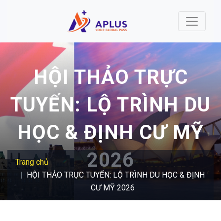
Nhảy đến nội dung
HỘI THẢO TRỰC
TUYẾN: LỘ TRÌNH DU
HỌC & ĐỊNH CƯ MỸ
2026
Trang chủ
HỘI THẢO TRỰC TUYẾN: LỘ TRÌNH DU HỌC & ĐỊNH
CƯ MỸ 2026