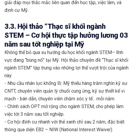
giải đáp mọi thắc mắc liên quan đến học tập, việc làm, và
định cư Mỹ.
3.3. Hội thảo “Thạc sĩ khối ngành
STEM – Cơ hội thực tập hưởng lương 03
năm sau tốt nghiệp tại Mỹ
Không thể bỏ qua xu hướng du học khối ngành STEM– lĩnh
vực đang “bùng nổ” tại Mỹ. Hội thảo chuyên đề “Thạc sĩ khối
ngành STEM” tập trung vào những lợi thế vượt trội của ngành
này:
- Nhu cầu nhân lực khổng lồ: Mỹ thiếu hàng trăm nghìn kỹ sư
CNTT, chuyên viên quản lý chuổi cung ứng, kỹ sư thiết kế vi
mạch - bán dẫn, chuyên viên chăm sóc y tế... mỗi năm.
- Chính sách OPT mở rộng cho ngành STEM, cho phép làm
việc tới 3 năm sau tốt nghiệp.
- Cơ hội định cư nhanh với thẻ xanh chỉ sau 2 năm, đặc biệt
thông qua diện EB2 – NIW (National Interest Waiver).